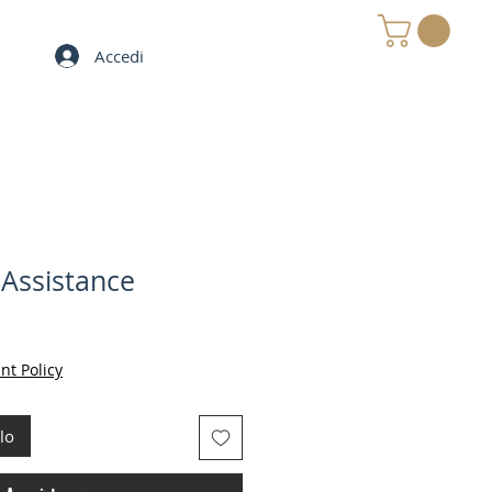
Accedi
MY e-CART
n Assistance
nt Policy
lo